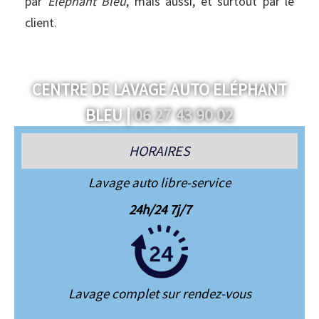
par
Éléphant Bleu
, mais aussi, et surtout par le
client.
CENTRE DE LAVAGE AUTO ELÉPHANT
06 27 43 90 02
BLEU |
HORAIRES
Lavage auto libre-service
24h/24 7j/7
Lavage complet sur rendez-vous