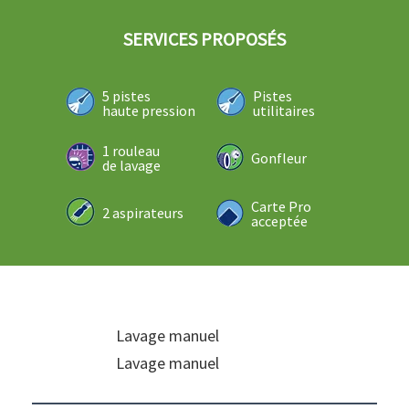
SERVICES PROPOSÉS
5 pistes
Pistes
haute pression
utilitaires
1 rouleau
Gonfleur
de lavage
Carte Pro
2 aspirateurs
acceptée
Lavage manuel
Lavage manuel